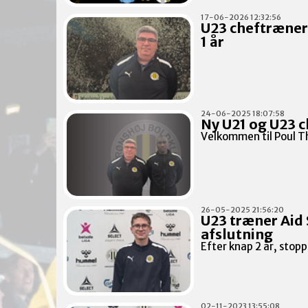
17-06-2026 12:32:56
U23 cheftræner
1 år
24-06-2025 18:07:58
Ny U21 og U23 
Velkommen til Poul T
26-05-2025 21:56:20
U23 træner Aid
afslutning
Efter knap 2 år, stop
02-11-2023 13:55:08