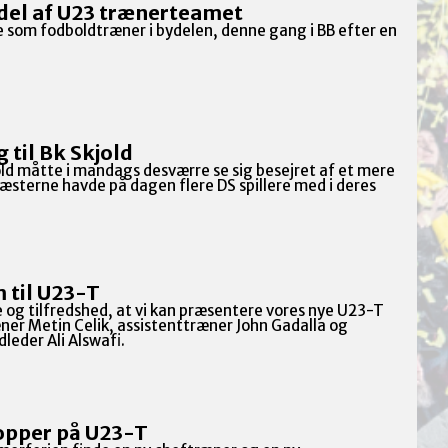
 del af U23 trænerteamet
ge som fodboldtræner i bydelen, denne gang i BB efter en
 til Bk Skjold
ld måtte i mandags desværre se sig besejret af et mere
æsterne havde på dagen flere DS spillere med i deres
 til U23-T
 og tilfredshed, at vi kan præsentere vores nye U23-T
er Metin Celik, assistenttræner John Gadalla og
eder Ali Alswafi.
opper på U23-T