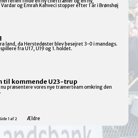
merferien finde en ny cheftræner og en ny
Vardar og Emrah Kahveci stopper efter 1 år i Brønshøj
1
ra land, da Herstedøster blev besejret 3-0 i mandags.
pillere fra U17, U19 og 1. holdet.
m til kommende U23-trup
n nu præsentere vores nye trænerteam omkring den
.
Ældre
Side 1 af 2