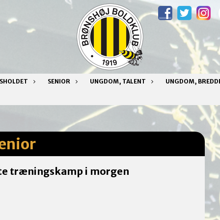
NSHOLDET
SENIOR
UNGDOM, TALENT
UNGDOM, BREDD
enior
rste træningskamp i morgen