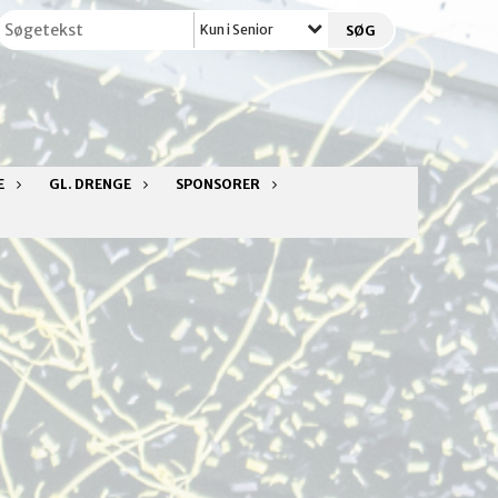
Kun i Senior
E
GL. DRENGE
SPONSORER