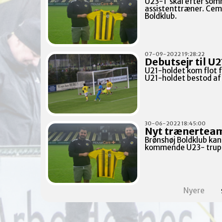
U23-T skal efter som
assistenttræner. Cem 
Boldklub.
07-09-2022 19:28:22
Debutsejr til U2
U21-holdet kom flot f
U21-holdet bestod af s
30-06-2022 18:45:00
Nyt trænertea
Brønshøj Boldklub ka
kommende U23- trup
Nyere