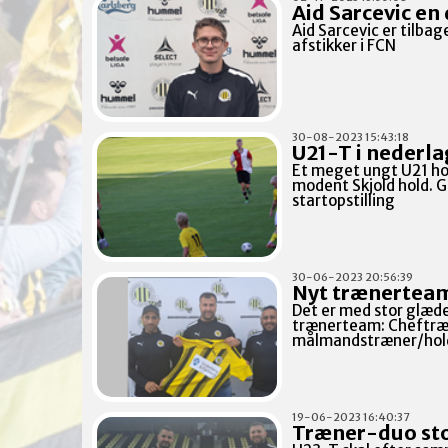
Aid Sarcevic en
Aid Sarcevic er tilba
afstikker i FCN
30-08-2023 15:43:18
U21-T i nederlag
Et meget ungt U21 ho
modent Skjold hold. G
startopstilling
30-06-2023 20:56:39
Nyt trænerteam
Det er med stor glæde
trænerteam: Cheftræn
målmandstræner/holdl
19-06-2023 16:40:37
Træner-duo st