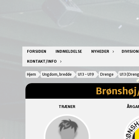
FORSIDEN
INDMELDELSE
NYHEDER
DIVISIO
KONTAKT/INFO
Hjem
Ungdom, bredde
U13 - U19
Drenge
U13 (Dren
Brønshøj/
TRÆNER
ÅRGA