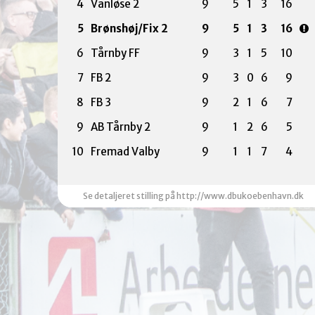
4
Vanløse 2
9
5
1
3
16
5
Brønshøj/Fix 2
9
5
1
3
16
6
Tårnby FF
9
3
1
5
10
7
FB 2
9
3
0
6
9
8
FB 3
9
2
1
6
7
9
AB Tårnby 2
9
1
2
6
5
10
Fremad Valby
9
1
1
7
4
Se detaljeret stilling på http://www.dbukoebenhavn.dk