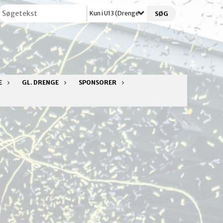
Kun i U13 (Drenge)
E
GL. DRENGE
SPONSORER