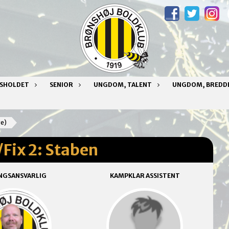
NSHOLDET
SENIOR
UNGDOM, TALENT
UNGDOM, BREDD
ge)
Fix 2: Staben
NGSANSVARLIG
KAMPKLAR ASSISTENT