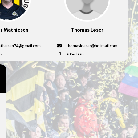
er Mathiesen
Thomas Løser
athiesen74@gmail.com
thomasloeser@hotmail.com
02
20541770
•