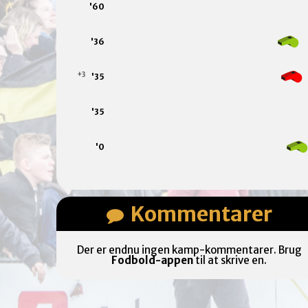
'60
'36
+3
'35
'35
'0
Kommentarer
Der er endnu ingen kamp-kommentarer. Brug
Fodbold-appen
til at skrive en.