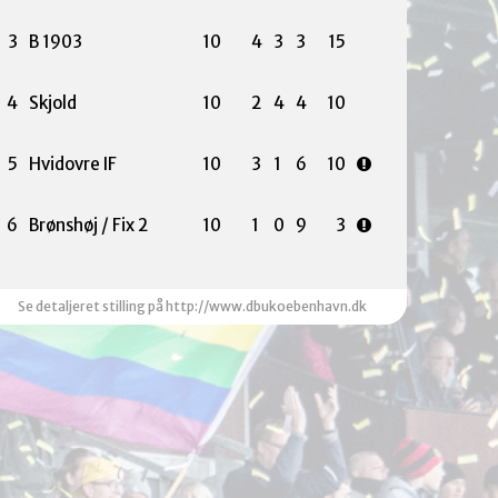
3
B 1903
10
4
3
3
15
4
Skjold
10
2
4
4
10
5
Hvidovre IF
10
3
1
6
10
6
Brønshøj / Fix 2
10
1
0
9
3
Se detaljeret stilling på http://www.dbukoebenhavn.dk