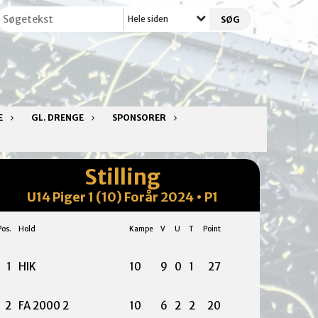
Hele siden
E
GL. DRENGE
SPONSORER
Stilling
U14 Piger 1 (10) Forår 2024 • P1
Pos.
Hold
Kampe
V
U
T
Point
1
HIK
10
9
0
1
27
2
FA 2000 2
10
6
2
2
20