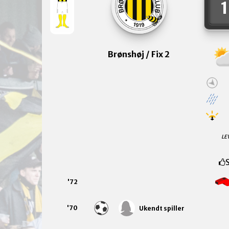
1
Brønshøj / Fix 2
LE
S
'72
'70
Ukendt spiller