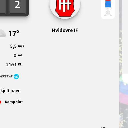
2
Hvidovre IF
17°
5,5
m/s
0
ml.
21:51
Kl.
VERET AF
kjult navn
Kamp slut