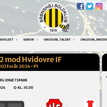
NSHOLDET
SENIOR
UNGDOM, TALENT
UNGDOM, BREDD
 2 mod Hvidovre IF
(10) Forår 2024 • P1
RG IDRÆTSPARK
024
KL. 10.00