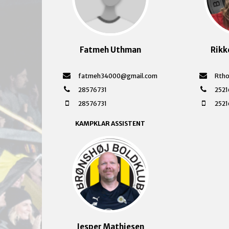
Fatmeh Uthman
Rikk
fatmeh34000@gmail.com
Rtho
28576731
2521
28576731
2521
KAMPKLAR ASSISTENT
Jesper Mathiesen