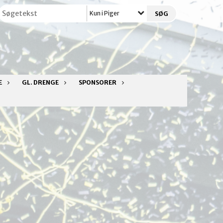
Kun i Piger
E
GL. DRENGE
SPONSORER