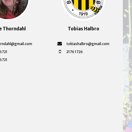
e Thorndahl
Tobias Halbro
rndahl@gmail.com
tobiashalbro@gmail.com
6721
2176 1726
6721