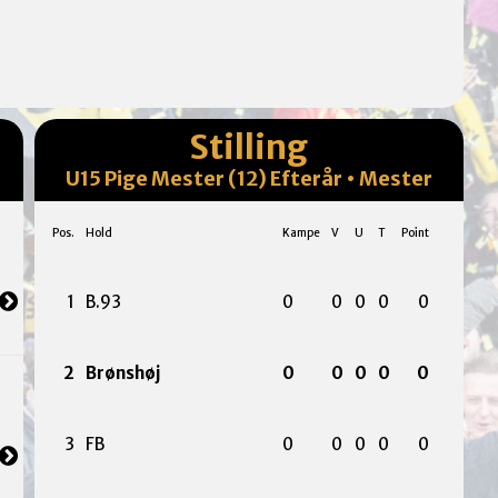
Stilling
U15 Pige Mester (12) Efterår • Mester
Pos.
Hold
Kampe
V
U
T
Point
1
B.93
0
0
0
0
0
2
Brønshøj
0
0
0
0
0
3
FB
0
0
0
0
0