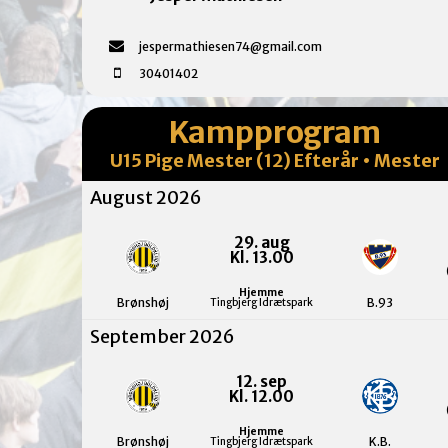
jespermathiesen74@gmail.com
30401402
Kampprogram
U15 Pige Mester (12) Efterår • Mester
August 2026
29. aug
Kl. 13.00
Hjemme
Brønshøj
B.93
Tingbjerg Idrætspark
September 2026
12. sep
Kl. 12.00
Hjemme
Brønshøj
K.B.
Tingbjerg Idrætspark