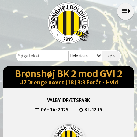
Hele siden
Brønshøj BK 2 mod GVI 2
U7 Drenge uøvet (18) 3:3 Forår • Hvid
VALBY IDRÆTSPARK
06-04-2025
KL. 12.15