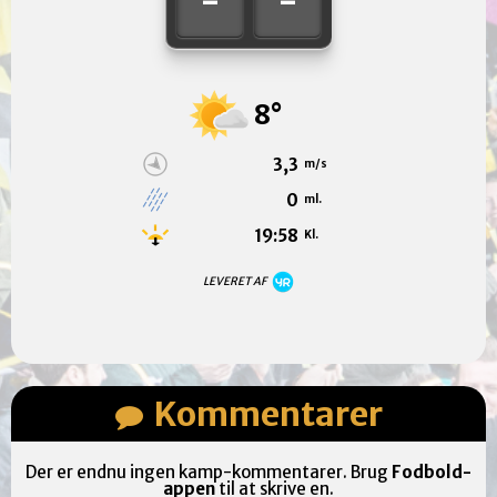
-
-
8°
3,3
m/s
0
ml.
19:58
Kl.
LEVERET AF
Kommentarer
Der er endnu ingen kamp-kommentarer. Brug
Fodbold-
appen
til at skrive en.