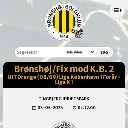
Hele siden
Brønshøj/Fix mod K.B. 2
U17 Drenge (08/09) Liga København 1 Forår •
Liga K 1
TINGBJERG IDRÆTSPARK
03-05-2025
KL. 12.00