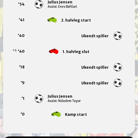
Julius Jensen
'54
Assist: Enes Baftiari
'41
2. halvleg start
'40
Ukendt spiller
+6
'40
1. halvleg slut
'18
Ukendt spiller
'9
Ukendt spiller
Julius Jensen
'1
Assist: Ndadem Tayor
'0
Kamp start