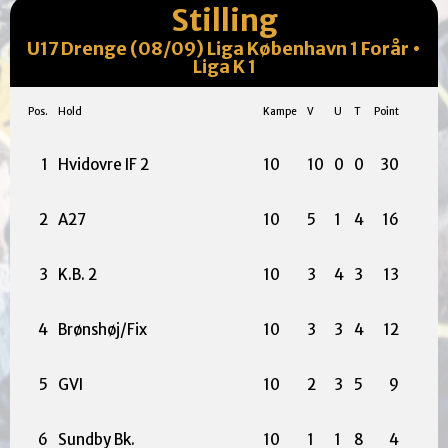
Stilling
U17 Drenge (08/09) Liga København 1 Forår •
Liga K 1
Pos.
Hold
Kampe
V
U
T
Point
1
Hvidovre IF 2
10
10
0
0
30
2
A27
10
5
1
4
16
3
K.B. 2
10
3
4
3
13
4
Brønshøj/Fix
10
3
3
4
12
5
GVI
10
2
3
5
9
6
Sundby Bk.
10
1
1
8
4