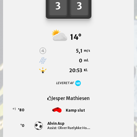
3
3
14°
5,1
m/s
0
ml.
20:53
Kl.
LEVERET AF
Jesper Mathiesen
+1
'80
Kamp slut
Alvin Asp
'0
Assist: Oliver Ruelykke Holst Krohn