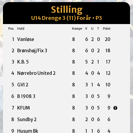
Stilling
U14 Drenge 3 (11) Forår • P3
Pos.
Hold
Kampe
V
U
T
Point
1
Vanløse
8
6
2
0
20
2
Brønshøj/Fix 3
8
6
0
2
18
3
K.B. 5
8
5
2
1
17
4
Nørrebro United 2
8
4
0
4
12
5
GVI 2
8
3
1
4
10
6
B 1908 3
8
3
0
5
9
7
KFUM
8
3
0
5
9
8
Sundby 2
8
2
0
6
6
9
Husum Bk
8
1
1
6
4