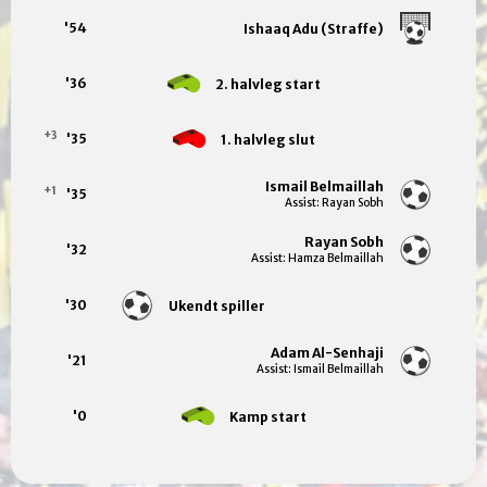
'54
Ishaaq Adu (Straffe)
'36
2. halvleg start
+3
'35
1. halvleg slut
Ismail Belmaillah
+1
'35
Assist: Rayan Sobh
Rayan Sobh
'32
Assist: Hamza Belmaillah
'30
Ukendt spiller
Adam Al-Senhaji
'21
Assist: Ismail Belmaillah
'0
Kamp start