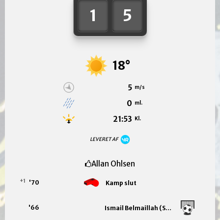
1
5
18°
5
m/s
0
ml.
21:53
Kl.
LEVERET AF
Allan Ohlsen
+1
'70
Kamp slut
'66
Ismail Belmaillah (Straffe)