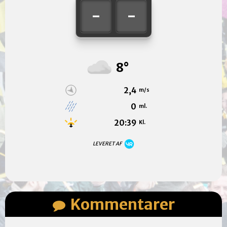
-
-
8°
2,4
m/s
0
ml.
20:39
Kl.
LEVERET AF
Kommentarer