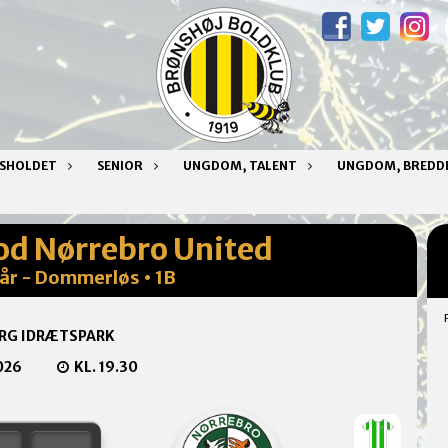
NSHOLDET
SENIOR
UNGDOM, TALENT
UNGDOM, BREDD
od Nørrebro United
rår - Dommerløs • 1B
RG IDRÆTSPARK
026
KL. 19.30