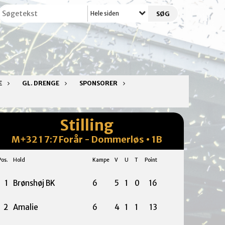
Hele siden
E
GL. DRENGE
SPONSORER
Stilling
M+32 1 7:7 Forår - Dommerløs • 1B
Pos.
Hold
Kampe
V
U
T
Point
1
Brønshøj BK
6
5
1
0
16
2
Amalie
6
4
1
1
13