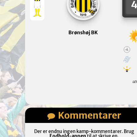
Brønshøj BK
LE
Kommentarer
Der er endnu ingen kamp-kommentarer. Brug
Fodbold-appen
til at skrive en.