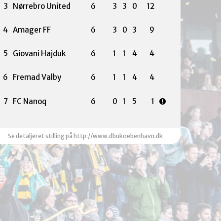
3
Nørrebro United
6
3
3
0
12
4
Amager FF
6
3
0
3
9
5
Giovani Hajduk
6
1
1
4
4
6
Fremad Valby
6
1
1
4
4
7
FC Nanoq
6
0
1
5
1
Se detaljeret stilling på http://www.dbukoebenhavn.dk