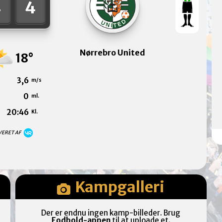
4
4
Nørrebro United
18°
3,6
m/s
0
ml.
20:46
Kl.
VERET AF
Kampgalleri
Der er endnu ingen kamp-billeder. Brug
Fodbold-appen
til at uploade et.