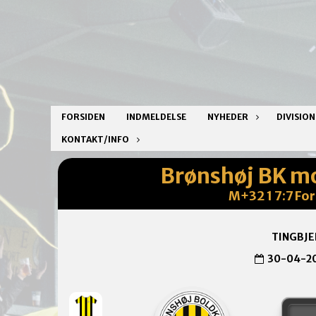
FORSIDEN
INDMELDELSE
NYHEDER
DIVISIO
KONTAKT/INFO
Brønshøj BK m
M+32 1 7:7 Fo
TINGBJE
30-04-2