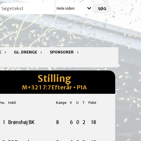
Hele siden
E
GL. DRENGE
SPONSORER
Stilling
M+32 1 7:7 Efterår • P1A
Pos.
Hold
Kampe
V
U
T
Point
1
Brønshøj BK
8
6
0
2
18