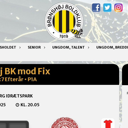
NSHOLDET
SENIOR
UNGDOM, TALENT
UNGDOM, BREDD
j BK mod Fix
7 Efterår • P1A
RG IDRÆTSPARK
025
KL. 20.05