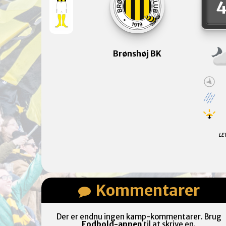
Brønshøj BK
LE
Kommentarer
Der er endnu ingen kamp-kommentarer. Brug
Fodbold-appen
til at skrive en.