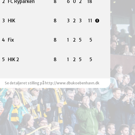
2
FC Ryparken
8
6
0
2
18
3
HIK
8
3
2
3
11
4
Fix
8
1
2
5
5
5
HIK 2
8
1
2
5
5
Se detaljeret stilling på http://www.dbukoebenhavn.dk