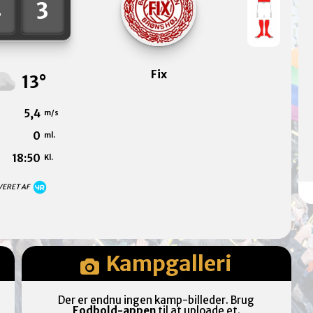
4
3
Fix
13°
5,4
m/s
0
ml.
18:50
Kl.
VERET AF
Kampgalleri
Der er endnu ingen kamp-billeder. Brug
Fodbold-appen
til at uploade et.