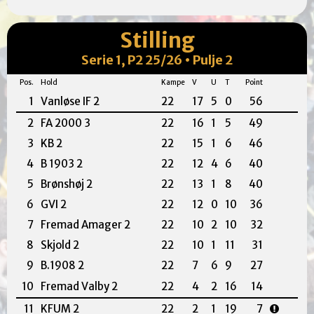
Stilling
Serie 1, P2 25/26 • Pulje 2
Pos.
Hold
Kampe
V
U
T
Point
1
Vanløse IF 2
22
17
5
0
56
2
FA 2000 3
22
16
1
5
49
3
KB 2
22
15
1
6
46
4
B 1903 2
22
12
4
6
40
5
Brønshøj 2
22
13
1
8
40
6
GVI 2
22
12
0
10
36
7
Fremad Amager 2
22
10
2
10
32
8
Skjold 2
22
10
1
11
31
9
B.1908 2
22
7
6
9
27
10
Fremad Valby 2
22
4
2
16
14
11
KFUM 2
22
2
1
19
7