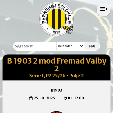
Hele siden
B 1903 2 mod Fremad Valby
2
Serie 1, P2 25/26 • Pulje 2
B1903
25-10-2025
KL. 12.00