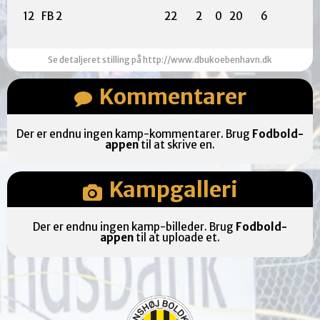
12
FB 2
22
2
0
20
6
Se detaljeret stilling på http://www.dbukoebenhavn.dk
Kommentarer
Der er endnu ingen kamp-kommentarer. Brug
Fodbold-
appen
til at skrive en.
Kampgalleri
Der er endnu ingen kamp-billeder. Brug
Fodbold-
appen
til at uploade et.