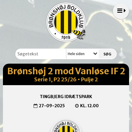
Hele siden
Brønshøj 2 mod Vanløse IF 2
Serie 1, P2 25/26 • Pulje 2
TINGBJERG IDRÆTSPARK
27-09-2025
KL. 12.00