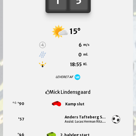
1
5
15°
6
m/s
0
ml.
18:55
Kl.
LEVERET AF
Mick Lindensgaard
+6
'90
Kamp slut
Anders Tafteberg Sørensen
'57
Assist: Lucas Herman Ritzau Lundgren
'46
2. halvleg start