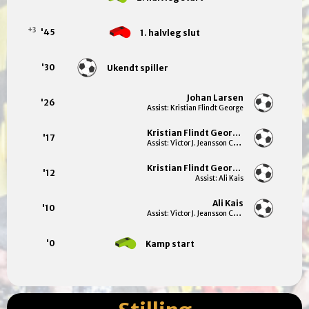
+3
'45
1. halvleg slut
'30
Ukendt spiller
Johan Larsen
'26
Assist: Kristian Flindt George
Kristian Flindt George
'17
Assist: Victor J. Jeansson Cappelen
Kristian Flindt George
'12
Assist: Ali Kais
Ali Kais
'10
Assist: Victor J. Jeansson Cappelen
'0
Kamp start