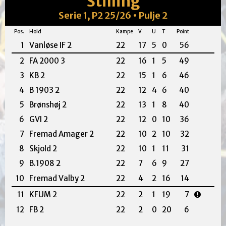
Stilling
Serie 1, P2 25/26 • Pulje 2
Pos.
Hold
Kampe
V
U
T
Point
1
Vanløse IF 2
22
17
5
0
56
2
FA 2000 3
22
16
1
5
49
3
KB 2
22
15
1
6
46
4
B 1903 2
22
12
4
6
40
5
Brønshøj 2
22
13
1
8
40
6
GVI 2
22
12
0
10
36
7
Fremad Amager 2
22
10
2
10
32
8
Skjold 2
22
10
1
11
31
9
B.1908 2
22
7
6
9
27
10
Fremad Valby 2
22
4
2
16
14
11
KFUM 2
22
2
1
19
7
12
FB 2
22
2
0
20
6