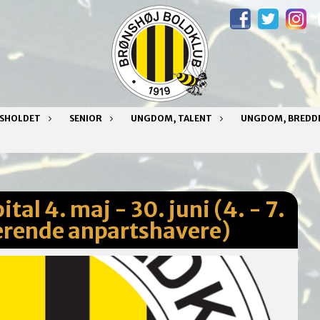
NSHOLDET
SENIOR
UNGDOM, TALENT
UNGDOM, BREDD
al 4. maj - 30. juni (4. - 7.
terende anpartshavere)