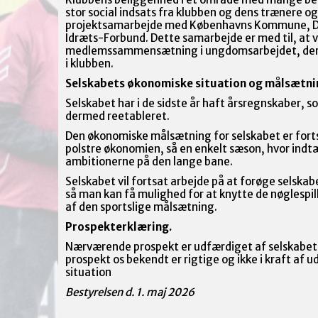
stor social indsats fra klubben og dens trænere og 
projektsamarbejde med Københavns Kommune, Da
Idræts-Forbund. Dette samarbejde er med til, at vi
medlemssammensætning i ungdomsarbejdet, der er
i klubben.
Selskabets økonomiske situation og målsætni
Selskabet har i de sidste år haft årsregnskaber, 
dermed reetableret.
Den økonomiske målsætning for selskabet er forts
polstre økonomien, så en enkelt sæson, hvor indtæ
ambitionerne på den lange bane.
Selskabet vil fortsat arbejde på at forøge selsk
så man kan få mulighed for at knytte de nøglespill
af den sportslige målsætning.
Prospekterklæring.
Nærværende prospekt er udfærdiget af selskabets b
prospekt os bekendt er rigtige og ikke i kraft af u
situation
Bestyrelsen d. 1. maj 2026