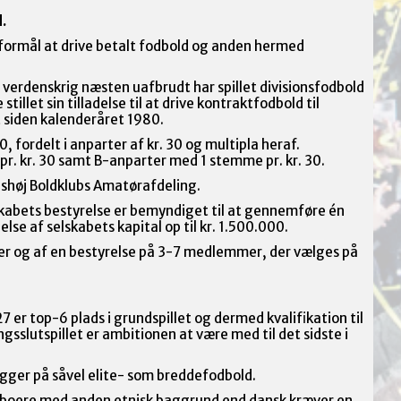
.
 formål at drive betalt fodbold og anden hermed
2. verdenskrig næsten uafbrudt har spillet divisionsfodbold
stillet sin tilladelse til at drive kontraktfodbold til
t siden kalenderåret 1980.
, fordelt i anparter af kr. 30 og multipla heraf.
r. kr. 30 samt B-anparter med 1 stemme pr. kr. 30.
shøj Boldklubs Amatørafdeling.
skabets bestyrelse er bemyndiget til at gennemføre én
else af selskabets kapital op til kr. 1.500.000.
er og af en bestyrelse på 3-7 medlemmer, der vælges på
r top-6 plads i grundspillet og dermed kvalifikation til
ngsslutspillet er ambitionen at være med til det sidste i
gger på såvel elite- som breddefodbold.
boere med anden etnisk baggrund end dansk kræver en