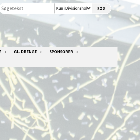
Kun i Divisionsholdet
E
GL. DRENGE
SPONSORER