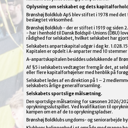
Oplysning om selskabet og dets kapitalforhold
Brønshøj Boldklub ApS blev stiftet i 1978 med det
beslægtet virksomhed.
Brønshøj Boldklub - der er stiftet i 1919 og siden 
- har i henhold til Dansk Boldspil-Unions (DBU) love 
rådighed for selskabet, hvilket selskabet har gjor
Selskabets anpartskapital udgør i dag kr. 1.028.150
Kapitalen er opdelt i A-anparter med 10 stemmer p
A-anpartskapitalen besiddes udelukkende af Brøn
Af §5 i selskabets vedtægter fremgår det, at sel
eller flere kapitalforhøjelser med henblik på forøg
Selskabet ledes af en direktion på 1 – 2 medlemm
selskabets årlige generalforsamling.
Selskabets sportslige målsætning.
Den sportslige målsætning for sæsonen 2026/2027 e
oprykningsslutspillet. Ved kvalifikation til oprykni
kampen om en af de to oprykningspladser.
Brønshøj Boldklubs ungdoms- og seniorarbejde by
Klubbens beliggenhed i et område med mange be