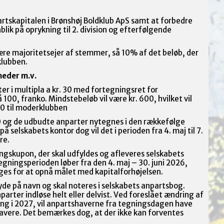
rtskapitalen i Brønshøj Boldklub ApS samt at forbedre
lik på oprykning til 2. division og efterfølgende
ære majoritetsejer af stemmer, så 10% af det beløb, der
klubben.
heder m.v.
er i multipla a kr. 30 med fortegningsret for
100, franko. Mindstebeløb vil være kr. 600, hvilket vil
 30 til moderklubben
00 og de udbudte anparter nytegnes i den rækkefølge
elskabets kontor dog vil det i perioden fra 4. maj til 7.
re.
ngskupon, der skal udfyldes og afleveres selskabets
egningsperioden løber fra den 4. maj – 30. juni 2026,
ges for at opnå målet med kapitalforhøjelsen.
yde på navn og skal noteres i selskabets anpartsbog.
nparter indløse helt eller delvist. Ved foreslået ændring af
 i 2027, vil anpartshaverne fra tegningsdagen have
avere. Det bemærkes dog, at der ikke kan forventes