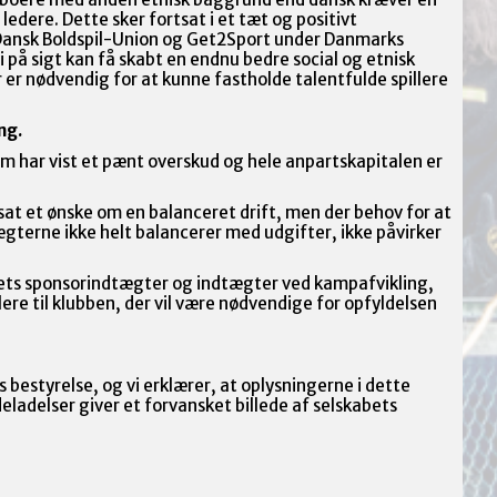
ledere. Dette sker fortsat i et tæt og positivt
nsk Boldspil-Union og Get2Sport under Danmarks
 på sigt kan få skabt en endnu bedre social og etnisk
 nødvendig for at kunne fastholde talentfulde spillere
ng.
som har vist et pænt overskud og hele anpartskapitalen er
at et ønske om en balanceret drift, men der behov for at
gterne ikke helt balancerer med udgifter, ikke påvirker
abets sponsorindtægter og indtægter ved kampafvikling,
ere til klubben, der vil være nødvendige for opfyldelsen
estyrelse, og vi erklærer, at oplysningerne i dette
deladelser giver et forvansket billede af selskabets