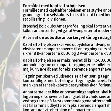
Formålet med kapitalforhøjelsen
Formålet med kapitalforhøjelsen er at styrke anpa
grundlaget for selskabets fortsatte drift med henb
stabilisering i divisionen.
Brønshøj Boldklubs Amatørafdeling skal fortsat v
købes anparter for, vil gå til A-anparter til moder
Arten af de udbudte anparter, vilkår og rettig
Kapitalforhøjelsen sker ved udbydelse af B-anpart
eksisterende anpartshavere til en tegningskurs på 
sikre 18 B-anparter a kr. 30 og 2 A-anparter a kr.
Kapitalforhøjelsen er maksimeret til kr. 1.500.0
anmodningerne om anpartstegningerne indløber på s
maj kun være åbent for eksisterende anpartshave
Tegningen sker ved udsendelse af en særlig tegni
kontor tillige med betaling af tegningsbeløbet. T
men kan efter selskabets bestyrelses skøn forlæn
Anparterne, der ikke er omsætningspapirer, skal l
Ingen anpartshaver er forpligtet til at lade sine a
vedtægterne på førstkommende generalforsamling
ret til samme udbytte som eksisterende anpartsh
kontant udbyttebetaling på anparterne.