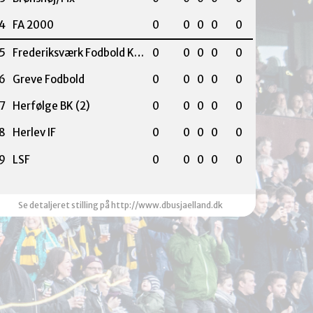
4
FA 2000
0
0
0
0
0
5
Frederiksværk Fodbold Klub
0
0
0
0
0
6
Greve Fodbold
0
0
0
0
0
7
Herfølge BK (2)
0
0
0
0
0
8
Herlev IF
0
0
0
0
0
9
LSF
0
0
0
0
0
Se detaljeret stilling på http://www.dbusjaelland.dk