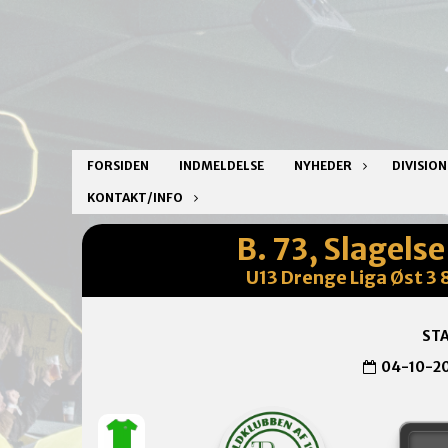
FORSIDEN
INDMELDELSE
NYHEDER
DIVISIO
KONTAKT/INFO
B. 73, Slagels
U13 Drenge Liga Øst 3 8
STA
04-10-2