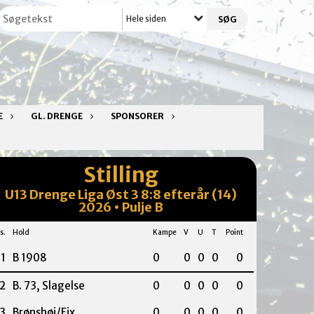
Hele siden
E
GL. DRENGE
SPONSORER
Stilling
U13 Drenge Liga Øst 3 8:8 efterår (14)
2026 • Pulje B
s.
Hold
Kampe
V
U
T
Point
1
B 1908
0
0
0
0
0
2
B. 73, Slagelse
0
0
0
0
0
3
Brønshøj/Fix
0
0
0
0
0