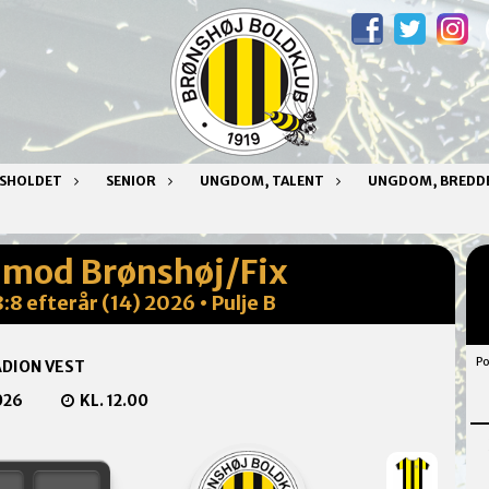
NSHOLDET
SENIOR
UNGDOM, TALENT
UNGDOM, BREDD
e mod Brønshøj/Fix
:8 efterår (14) 2026 • Pulje B
Po
DION VEST
026
KL. 12.00