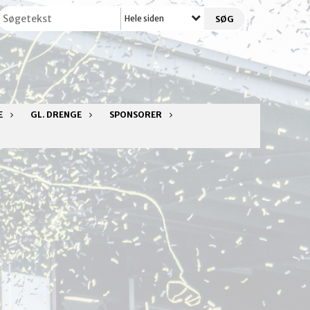
Hele siden
E
GL. DRENGE
SPONSORER