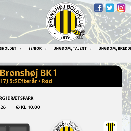
NSHOLDET
SENIOR
UNGDOM, TALENT
UNGDOM, BREDD
 Brønshøj BK 1
17) 5:5 Efterår • Rød
RG IDRÆTSPARK
026
KL. 10.00