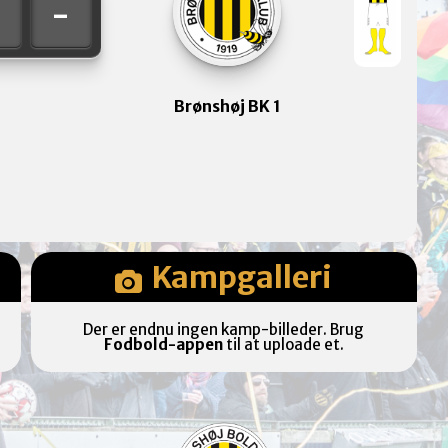
-
-
Brønshøj BK 1
Kampgalleri
Der er endnu ingen kamp-billeder. Brug
Fodbold-appen
til at uploade et.