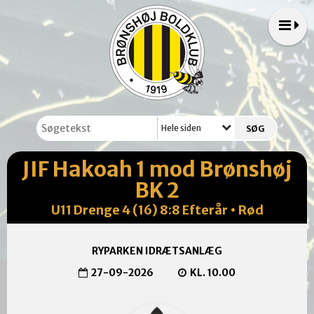
Hele siden
JIF Hakoah 1 mod Brønshøj
BK 2
U11 Drenge 4 (16) 8:8 Efterår • Rød
RYPARKEN IDRÆTSANLÆG
27-09-2026
KL. 10.00