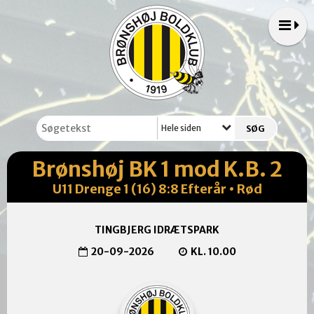
Hele siden
Brønshøj BK 1 mod K.B. 2
U11 Drenge 1 (16) 8:8 Efterår • Rød
TINGBJERG IDRÆTSPARK
20-09-2026
KL. 10.00