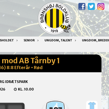
NSHOLDET
SENIOR
UNGDOM, TALENT
UNGDOM, BREDD
1 mod AB Tårnby 1
16) 8:8 Efterår • Rød
RG IDRÆTSPARK
026
KL. 10.00