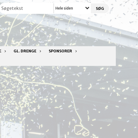
Hele siden
E
GL. DRENGE
SPONSORER