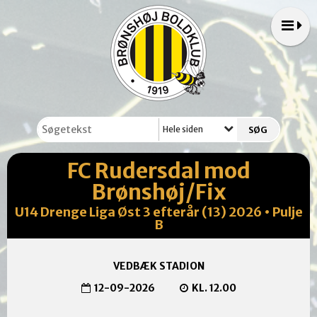
Hele siden
FC Rudersdal mod
Brønshøj/Fix
U14 Drenge Liga Øst 3 efterår (13) 2026 • Pulje
B
VEDBÆK STADION
12-09-2026
KL. 12.00