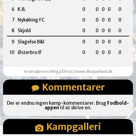
6
K.B.
0
0
0
0
0
7
Nykøbing FC
0
0
0
0
0
8
Skjold
0
0
0
0
0
9
Slagelse B&I
0
0
0
0
0
10
Østerbro IF
0
0
0
0
0
Se detaljeret stilling på http://www.dbusjaelland.dk
Kommentarer
Der er endnu ingen kamp-kommentarer. Brug
Fodbold-
appen
til at skrive en.
Kampgalleri