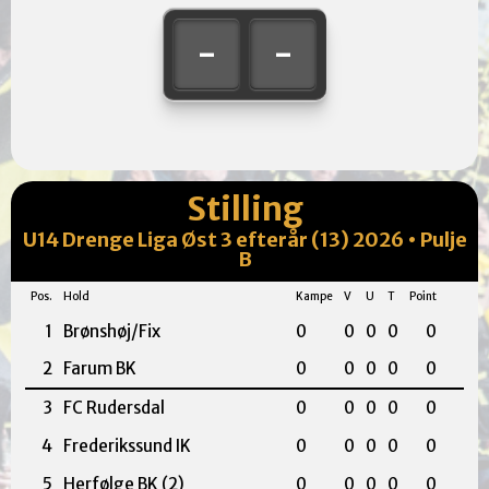
-
-
Stilling
U14 Drenge Liga Øst 3 efterår (13) 2026 • Pulje
B
Pos.
Hold
Kampe
V
U
T
Point
1
Brønshøj/Fix
0
0
0
0
0
2
Farum BK
0
0
0
0
0
3
FC Rudersdal
0
0
0
0
0
4
Frederikssund IK
0
0
0
0
0
5
Herfølge BK (2)
0
0
0
0
0