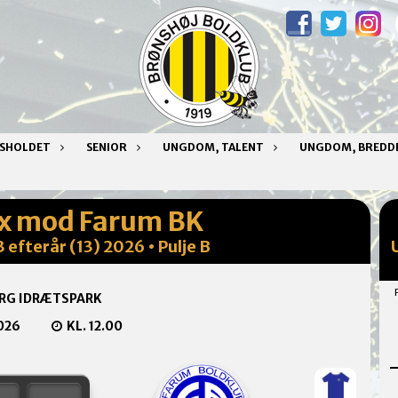
NSHOLDET
SENIOR
UNGDOM, TALENT
UNGDOM, BREDD
ix mod Farum BK
 efterår (13) 2026 • Pulje B
RG IDRÆTSPARK
026
KL. 12.00