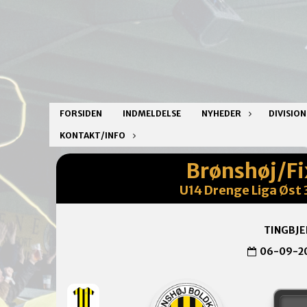
FORSIDEN
INDMELDELSE
NYHEDER
DIVISIO
KONTAKT/INFO
Brønshøj/F
U14 Drenge Liga Øst 3
TINGBJE
06-09-2