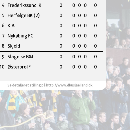
4
Frederikssund IK
0
0
0
0
0
5
Herfølge BK (2)
0
0
0
0
0
6
K.B.
0
0
0
0
0
7
Nykøbing FC
0
0
0
0
0
8
Skjold
0
0
0
0
0
9
Slagelse B&I
0
0
0
0
0
10
Østerbro IF
0
0
0
0
0
Se detaljeret stilling på http://www.dbusjaelland.dk