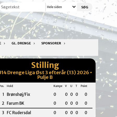
Hele siden
E
GL. DRENGE
SPONSORER
Stilling
U14 Drenge Liga Øst 3 efterår (13) 2026 •
Pulje B
Pos.
Hold
Kampe
V
U
T
Point
1
Brønshøj/Fix
0
0
0
0
0
2
Farum BK
0
0
0
0
0
3
FC Rudersdal
0
0
0
0
0