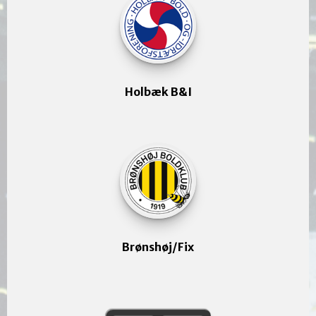
Holbæk B&I
Brønshøj/Fix