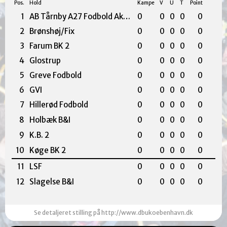
Pos.
Hold
Kampe
V
U
T
Point
1
AB Tårnby A27 Fodbold Akademi
0
0
0
0
0
2
Brønshøj/Fix
0
0
0
0
0
3
Farum BK 2
0
0
0
0
0
4
Glostrup
0
0
0
0
0
5
Greve Fodbold
0
0
0
0
0
6
GVI
0
0
0
0
0
7
Hillerød Fodbold
0
0
0
0
0
8
Holbæk B&I
0
0
0
0
0
9
K.B. 2
0
0
0
0
0
10
Køge BK 2
0
0
0
0
0
11
LSF
0
0
0
0
0
12
Slagelse B&I
0
0
0
0
0
Se detaljeret stilling på http://www.dbukoebenhavn.dk