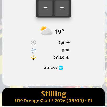
-
-
19°
2,6
m/s
0
ml.
20:49
Kl.
LEVERET AF
Stilling
U19 Drenge Øst 1 E 2026 (08/09) • P1