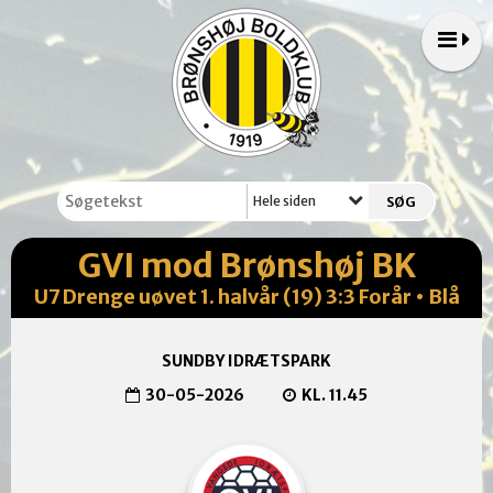
Hele siden
GVI mod Brønshøj BK
U7 Drenge uøvet 1. halvår (19) 3:3 Forår • Blå
SUNDBY IDRÆTSPARK
30-05-2026
KL. 11.45