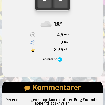
-
-
18°
4,9
m/s
0
ml.
21:39
Kl.
LEVERET AF
Kommentarer
Der er endnu ingen kamp-kommentarer. Brug
Fodbold-
appen
til at skrive en.