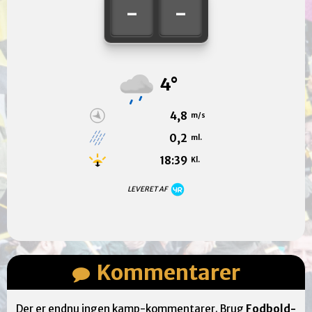
-
-
4°
4,8
m/s
0,2
ml.
18:39
Kl.
LEVERET AF
Kommentarer
Der er endnu ingen kamp-kommentarer. Brug
Fodbold-