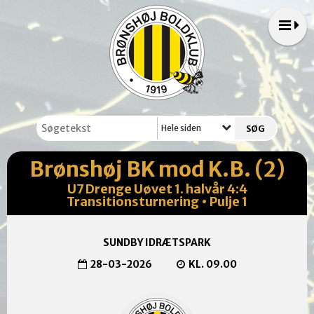
Hele siden
Brønshøj BK mod K.B. (2)
U7 Drenge Uøvet 1. halvår 4:4
Transitionsturnering • Pulje 1
SUNDBY IDRÆTSPARK
28-03-2026
KL. 09.00