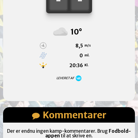
-
-
10°
8,5
m/s
0
ml.
20:36
Kl.
LEVERET AF
Kommentarer
Der er endnu ingen kamp-kommentarer. Brug
Fodbold-
appen
til at skrive en.