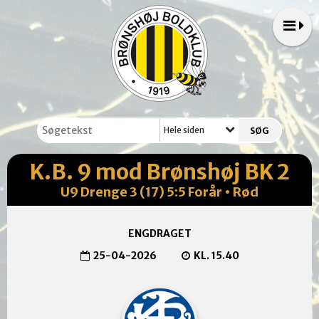
Hele siden
K.B. 9 mod Brønshøj BK 2
U9 Drenge 3 (17) 5:5 Forår • Rød
ENGDRAGET
25-04-2026
KL. 15.40