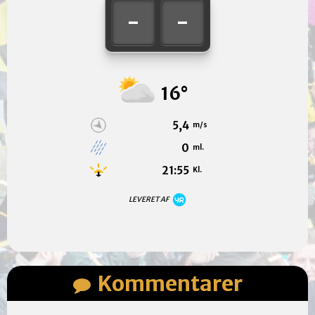
-
-
16°
5,4
m/s
0
ml.
21:55
Kl.
LEVERET AF
Kommentarer