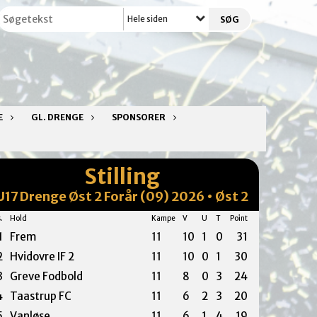
Hele siden
E
GL. DRENGE
SPONSORER
Stilling
U17 Drenge Øst 2 Forår (09) 2026 • Øst 2
.
Hold
Kampe
V
U
T
Point
1
Frem
11
10
1
0
31
2
Hvidovre IF 2
11
10
0
1
30
3
Greve Fodbold
11
8
0
3
24
4
Taastrup FC
11
6
2
3
20
5
Vanløse
11
6
1
4
19