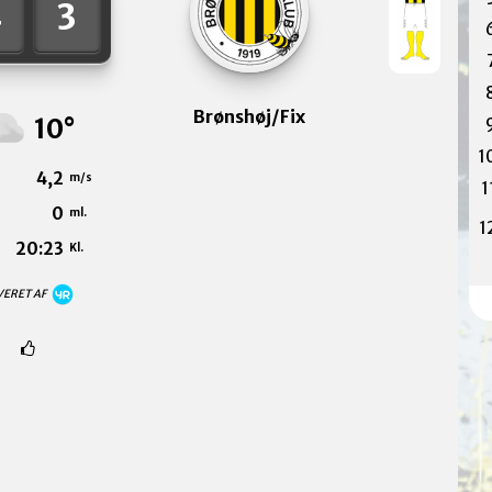
4
3
Brønshøj/Fix
10°
1
4,2
m/s
1
0
ml.
1
20:23
Kl.
VERET AF