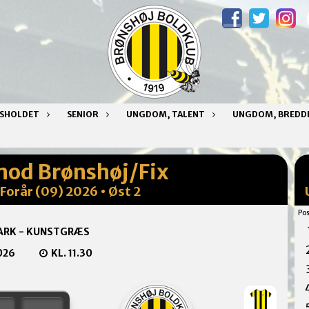
NSHOLDET
SENIOR
UNGDOM, TALENT
UNGDOM, BREDD
mod Brønshøj/Fix
Forår (09) 2026 • Øst 2
Pos
ARK - KUNSTGRÆS
026
KL. 11.30