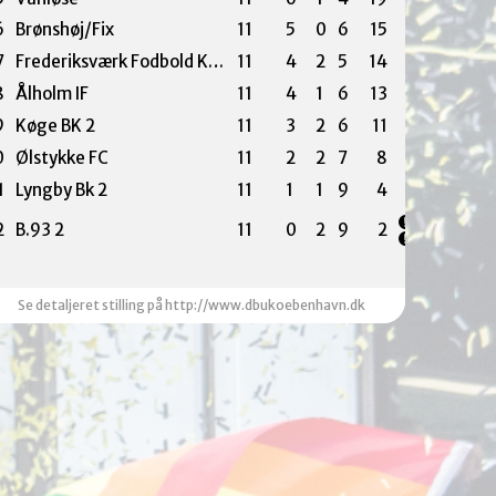
6
Brønshøj/Fix
11
5
0
6
15
7
Frederiksværk Fodbold Klub
11
4
2
5
14
8
Ålholm IF
11
4
1
6
13
9
Køge BK 2
11
3
2
6
11
0
Ølstykke FC
11
2
2
7
8
1
Lyngby Bk 2
11
1
1
9
4
2
B.93 2
11
0
2
9
2
Se detaljeret stilling på http://www.dbukoebenhavn.dk