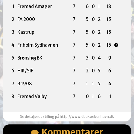
1
Fremad Amager
7
6
0
1
18
2
FA 2000
7
5
0
2
15
3
Kastrup
7
5
0
2
15
4
Fr.holm Sydhavnen
7
5
0
2
15
5
Brønshøj BK
7
3
0
4
9
6
HIK/SIF
7
2
0
5
6
7
B 1908
7
1
1
5
4
8
Fremad Valby
7
0
1
6
1
Se detaljeret stilling på http://www.dbukoebenhavn.dk
Kommentarer