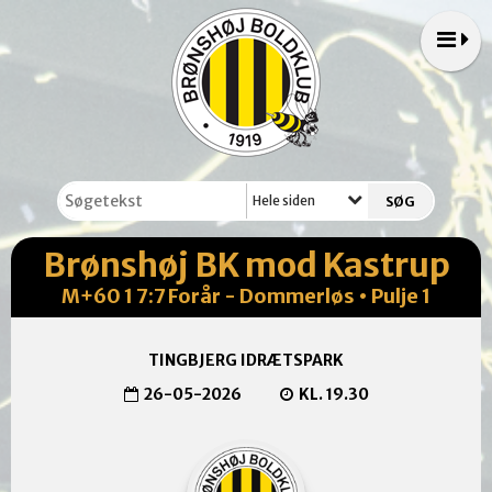
Hele siden
Brønshøj BK mod Kastrup
M+60 1 7:7 Forår - Dommerløs • Pulje 1
TINGBJERG IDRÆTSPARK
26-05-2026
KL. 19.30