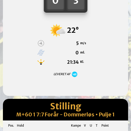
0
3
22°
5
m/s
0
ml.
21:34
Kl.
LEVERET AF
Stilling
M+60 1 7:7 Forår - Dommerløs • Pulje 1
Pos.
Hold
Kampe
V
U
T
Point