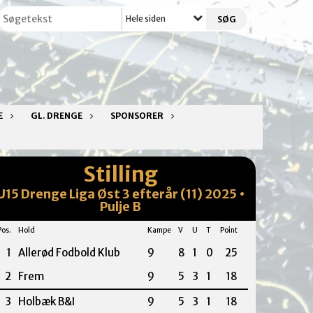
Hele siden
E
GL. DRENGE
SPONSORER
Stilling
U15 Drenge Liga Øst 3 efterår (11) 2025 •
Pulje B
Pos.
Hold
Kampe
V
U
T
Point
1
Allerød Fodbold Klub
9
8
1
0
25
2
Frem
9
5
3
1
18
3
Holbæk B&I
9
5
3
1
18