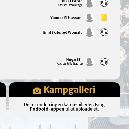
Josef Farah
Assist: Otto Krage
Younes El Hassani
Emil Skibsted Wonsild
Hugo Stii
Assist: Erik Staalsø
Kampgalleri
Der er endnu ingen kamp-billeder. Brug
Fodbold-appen
til at uploade et.