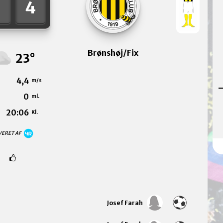
2
4
Brønshøj/Fix
23°
4,4
m/s
0
ml.
20:06
Kl.
VERET AF
Josef Farah