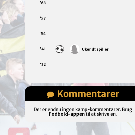
'63
'57
'54
'41
Ukendt spiller
'32
Kommentarer
Der er endnu ingen kamp-kommentarer. Brug
Fodbold-appen
til at skrive en.