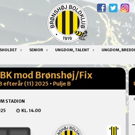
NSHOLDET
SENIOR
UNGDOM, TALENT
UNGDOM, BREDD
 BK mod Brønshøj/Fix
 efterår (11) 2025 • Pulje B
UM STADION
025
KL. 14.00