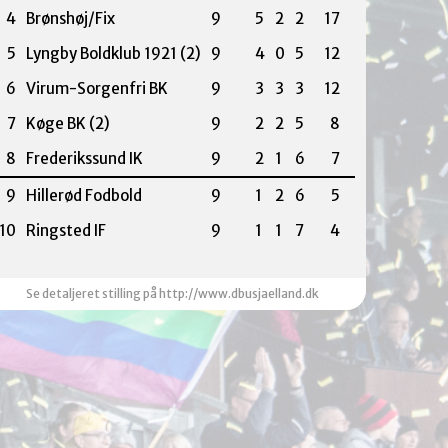
4
Brønshøj/Fix
9
5
2
2
17
5
Lyngby Boldklub 1921 (2)
9
4
0
5
12
6
Virum-Sorgenfri BK
9
3
3
3
12
7
Køge BK (2)
9
2
2
5
8
8
Frederikssund IK
9
2
1
6
7
9
Hillerød Fodbold
9
1
2
6
5
10
Ringsted IF
9
1
1
7
4
Se detaljeret stilling på http://www.dbusjaelland.dk