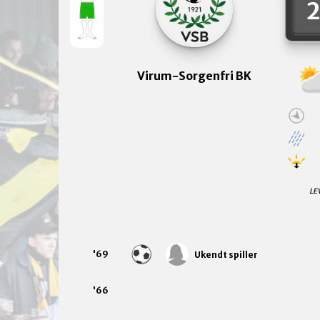
Virum-Sorgenfri BK
LE
'69
Ukendt spiller
'66