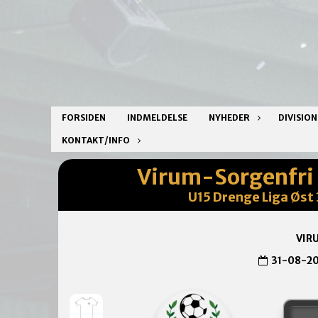
FORSIDEN
INDMELDELSE
NYHEDER
DIVISIO
KONTAKT/INFO
Virum-Sorgenfri
U15 Drenge Liga Øst 3
VIR
31-08-2