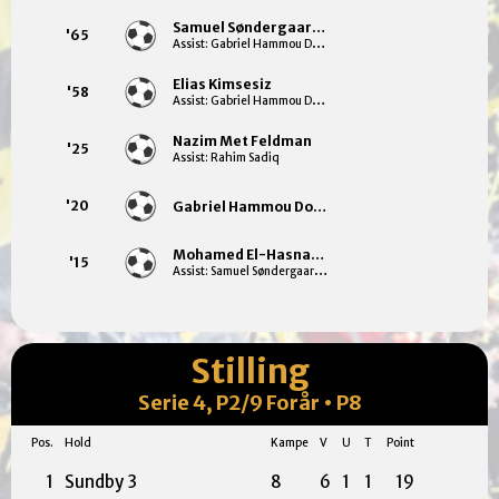
Samuel Søndergaard Hummel
'65
Assist: Gabriel Hammou Dos Santos
Elias Kimsesiz
'58
Assist: Gabriel Hammou Dos Santos
Nazim Met Feldman
'25
Assist: Rahim Sadiq
'20
Gabriel Hammou Dos Santos
Mohamed El-Hasnaoui
'15
Assist: Samuel Søndergaard Hummel
Stilling
Serie 4, P2/9 Forår • P8
Pos.
Hold
Kampe
V
U
T
Point
1
Sundby 3
8
6
1
1
19