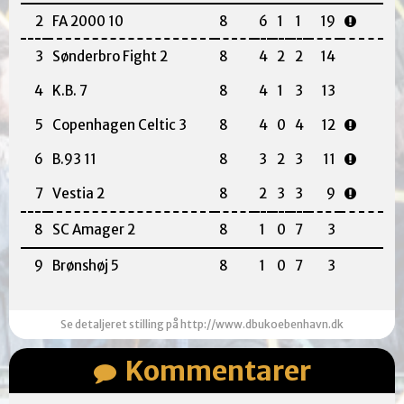
2
FA 2000 10
8
6
1
1
19
3
Sønderbro Fight 2
8
4
2
2
14
4
K.B. 7
8
4
1
3
13
5
Copenhagen Celtic 3
8
4
0
4
12
6
B.93 11
8
3
2
3
11
7
Vestia 2
8
2
3
3
9
8
SC Amager 2
8
1
0
7
3
9
Brønshøj 5
8
1
0
7
3
Se detaljeret stilling på http://www.dbukoebenhavn.dk
Kommentarer