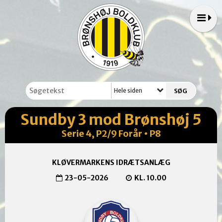
Hele siden
Sundby 3 mod Brønshøj 5
Serie 4, P2/9 Forår • P8
KLØVERMARKENS IDRÆTSANLÆG
23-05-2026
KL. 10.00