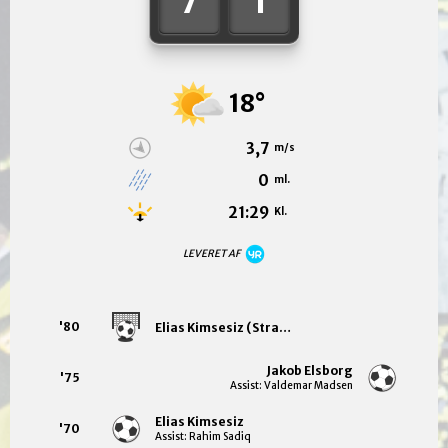
7
1
18°
3,7
m/s
0
ml.
21:29
Kl.
LEVERET AF
'80
Elias Kimsesiz (Straffe)
Jakob Elsborg
'75
Assist: Valdemar Madsen
Elias Kimsesiz
'70
Assist: Rahim Sadiq