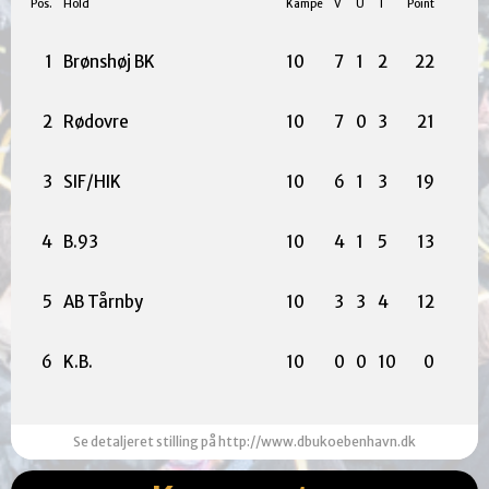
Pos.
Hold
Kampe
V
U
T
Point
1
Brønshøj BK
10
7
1
2
22
2
Rødovre
10
7
0
3
21
3
SIF/HIK
10
6
1
3
19
4
B.93
10
4
1
5
13
5
AB Tårnby
10
3
3
4
12
6
K.B.
10
0
0
10
0
Se detaljeret stilling på http://www.dbukoebenhavn.dk