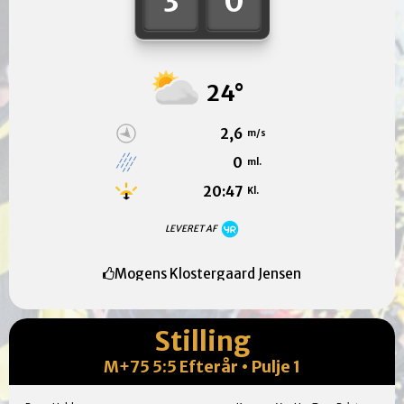
3
0
24°
2,6
m/s
0
ml.
20:47
Kl.
LEVERET AF
Mogens Klostergaard Jensen
Stilling
M+75 5:5 Efterår • Pulje 1