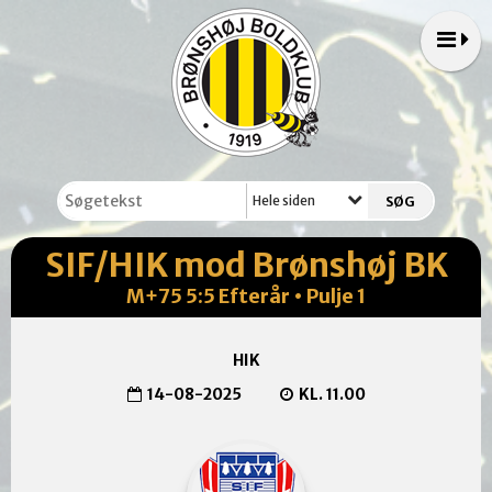
Hele siden
SIF/HIK mod Brønshøj BK
M+75 5:5 Efterår • Pulje 1
HIK
14-08-2025
KL. 11.00