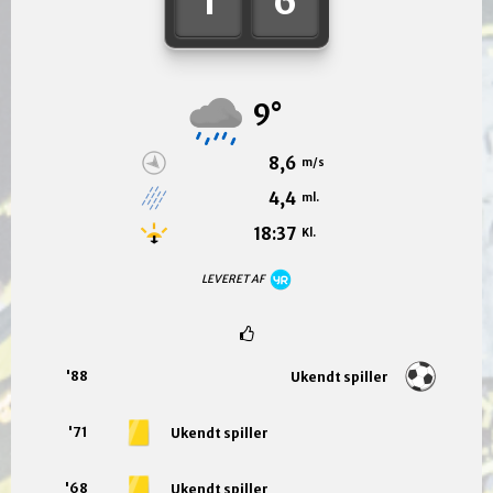
1
6
9°
8,6
m/s
4,4
ml.
18:37
Kl.
LEVERET AF
'88
Ukendt spiller
'71
Ukendt spiller
'68
Ukendt spiller