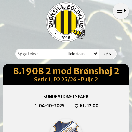
Hele siden
B.1908 2 mod Brønshøj 2
Serie 1, P2 25/26 • Pulje 2
SUNDBY IDRÆTSPARK
04-10-2025
KL. 12.00