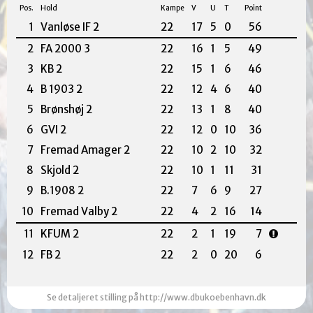
Pos.
Hold
Kampe
V
U
T
Point
1
Vanløse IF 2
22
17
5
0
56
2
FA 2000 3
22
16
1
5
49
3
KB 2
22
15
1
6
46
4
B 1903 2
22
12
4
6
40
5
Brønshøj 2
22
13
1
8
40
6
GVI 2
22
12
0
10
36
7
Fremad Amager 2
22
10
2
10
32
8
Skjold 2
22
10
1
11
31
9
B.1908 2
22
7
6
9
27
10
Fremad Valby 2
22
4
2
16
14
11
KFUM 2
22
2
1
19
7
12
FB 2
22
2
0
20
6
Se detaljeret stilling på http://www.dbukoebenhavn.dk