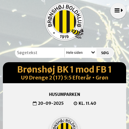
Hele siden
Brønshøj BK 1 mod FB 1
U9 Drenge 2 (17) 5:5 Efterår • Grøn
HUSUMPARKEN
20-09-2025
KL. 11.40