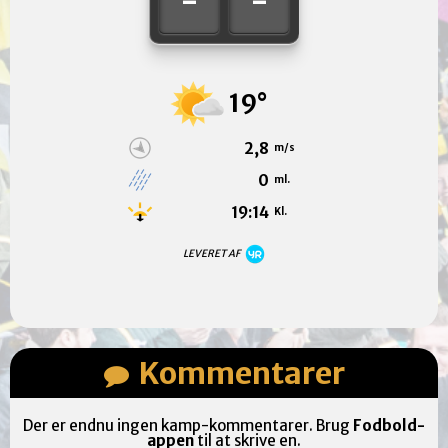
-
-
19°
2,8
m/s
0
ml.
19:14
Kl.
LEVERET AF
Kommentarer
Der er endnu ingen kamp-kommentarer. Brug
Fodbold-
appen
til at skrive en.